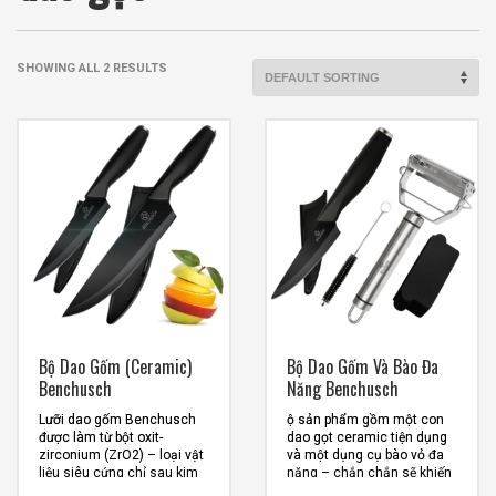
SHOWING ALL 2 RESULTS
Bộ Dao Gốm (Ceramic)
Bộ Dao Gốm Và Bào Đa
Benchusch
Năng Benchusch
Lưỡi dao gốm Benchusch
ộ sản phẩm gồm một con
được làm từ bột oxit-
dao gọt ceramic tiện dụng
zirconium (ZrO2) – loại vật
và một dụng cụ bào vỏ đa
liệu siêu cứng chỉ sau kim
năng – chắn chắn sẽ khiến
cương , có độ cứng và sắc
cho công việc nấu nướng