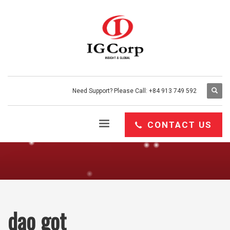
Need Support? Please Call: +84 913 749 592
HOME
PRODUCT
dao gọt
CONTACT US
dao gọt