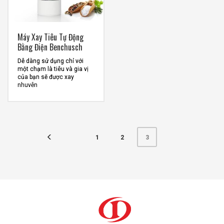
Máy Xay Tiêu Tự Động
Bằng Điện Benchusch
Dễ dàng sử dụng chỉ với
một chạm là tiêu và gia vị
của bạn sẽ được xay
nhuyễn
Pin sạc Lithium 500 mAh
tiện dụng với cổng sạc USC
Type C mới nhất
Lưỡi xay bằng gốm
(Ceramic) sắc bén, nhẹ
nhàng xay nhuyễn các loại
1
2
3
hạt tiêu, muối và các loại
gia vị khô khác trong tủ bếp
nhà bạn
Thân dụng cụ xay tiêu được
làm bằng nhựa ABS phủ mờ
giúp chống trượt và chống
bám vân tay, dễ dàng cho
việc cầm nắm
Hũ đựng làm bằng mica
trong cao cấp chống vỡ,
giúp dễ dàng quan sát gia vị