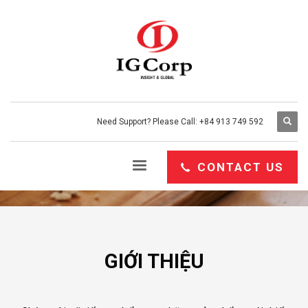
Benchusch Wholesales
Need Support? Please Call: +84 913 749 592
CONTACT US
GIỚI THIỆU