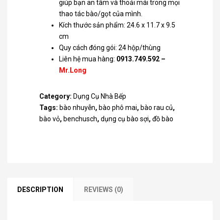
giúp bạn an tâm và thoải mái trong mọi
thao tác bào/gọt của mình.
Kích thước sản phẩm: 24.6 x 11.7 x 9.5
cm
Quy cách đóng gói: 24 hộp/thùng
Liên hệ mua hàng:
0913.749.592
–
Mr.Long
Category:
Dụng Cụ Nhà Bếp
Tags:
bào nhuyễn
,
bào phô mai
,
bào rau củ
,
bào vỏ
,
benchusch
,
dụng cụ bào sợi
,
đồ bào
DESCRIPTION
REVIEWS (0)