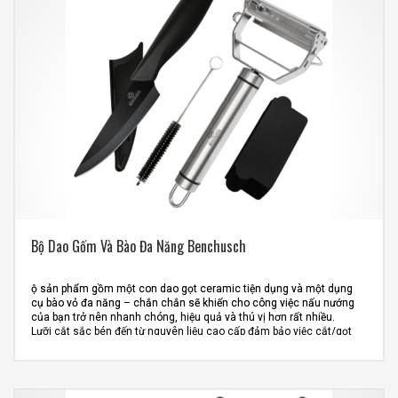
Bộ Dao Gốm Và Bào Đa Năng Benchusch
ộ sản phẩm gồm một con dao gọt ceramic tiện dụng và một dụng
cụ bào vỏ đa năng – chắn chắn sẽ khiến cho công việc nấu nướng
của bạn trở nên nhanh chóng, hiệu quả và thú vị hơn rất nhiều.
Lưỡi cắt sắc bén đến từ nguyên liệu cao cấp đảm bảo việc cắt/gọt
các loại rau củ quả được thực hiện một cách đơn giản và nhẹ nhàng
nhất.
Thiết kế hoàn hảo góp phần nâng cao hiệu quả sử dụng đồng thời
mang đến sự thoải mái, tin cậy cho các thao tác cắt/gọt của bạn.