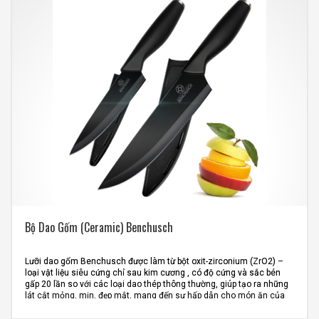
Kích thước sản phẩm: 24.5 x 15.2 x 4.0 cm
Quy cách đóng gói: 40 hộp/thùng
Liên hệ mua hàng:
0913.749.592
–
Mr.Long
Bộ Dao Gốm (Ceramic) Benchusch
Lưỡi dao gốm Benchusch được làm từ bột oxit-zirconium (ZrO2) –
loại vật liệu siêu cứng chỉ sau kim cương , có độ cứng và sắc bén
gấp 20 lần so với các loại dao thép thông thường, giúp tạo ra những
lát cắt mỏng, mịn, đẹp mắt, mang đến sự hấp dẫn cho món ăn của
bạn.
Với khả năng kháng khuẩn cao, không chứa chì và các kim loại độc