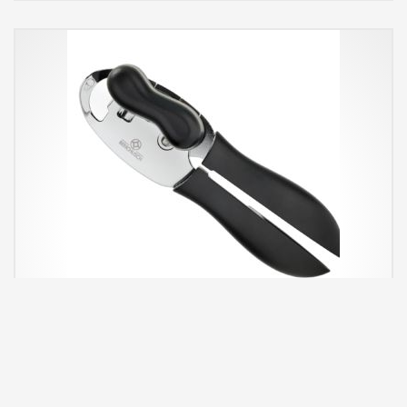
hại khác, thực phẩm sẽ không bị lưu lại mùi kim loại khó chịu khi
được cắt/gọt bằng bằng dao gốm (ceramic)giúp giữ được hương vị
tươi ngon tự nhiên cho các loại thực phẩm và an toàn đối với sức
khỏe người dùng.
Được làm bằng gốm(ceramic)nên dao rất nhẹ, giúp bạn không bị mỏi
tay khi sử dụng trong thời gian dài.
Lưỡi dao mỏng (1.8mm), không gỉ và không bị ăn mòn giúp duy trì độ
sắc bén lâu dài trong suốt quá trình sử dụng.
Cán dao được làm từ nhựa ABS cao cấp với khả năng chống trượt ưu
việt giúp việc cầm nắm vững chắc và thoải mái, nâng cao hiệu quả
sử dụng và đảm bảo an toàn cho người dùng.
Ngoài ra, lưỡi dao còn được bảo vệ bởi vỏ bọc nhựa gọn gàng, giúp dễ
dàng bảo quản đồng thời giữ an toàn cho bạn và các thành viên
trong gia đình sau mỗi lần sử dụng.
Quy cách đóng gói: 20 hộp/thùng
Liên hệ mua hàng:
0913.749.592
–
Mr.Long
Dụng Cụ Khui Hộp Đa Năng 4 Trong 1 Benchusch
Dụng cụ khui hộp Benchusch được làm từ thép không rỉ chất lượng
cao
Lưỡi cắt sắc bén tạo ra đường cắt hoàn hảo, giúp miệng hộp nhẵn