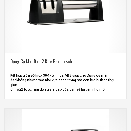
Dụng Cụ Mài Dao 2 Khe Benchusch
Kết hợp giữa vỏ Inox 304 với nhựa ABS giúp cho Dụng cụ mài
daokhông những vừa nhẹ vừa sang trọng mà còn bền bỉ theo thời
gian.
Chỉ với2 bước mài đơn giản, dao của bạn sẽ lại bén như mới.
Bộ phận mài có thể tháo rời, giúp bạn dễ dàng vệ sinh sau khi sử
dụng.
Đế Cao Su Chống Trượt giúp tăng độ bám và ổn định cho cho dụng
cụ mài dao trong quá trình sử dụng.
Nhỏ gọn và Siêu Nhẹ giúp tiết kiệm khoảng trốngvà làm đẹp không
gian bếp nhà bạn.
Kích thước sản phẩm: 6.3 x 20.3 x 5.5 cm
Quy cách đóng gói: 20 hộp/thùng