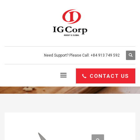
Need Support? Please Call: +84 913 749 592
HOME
SỈ
DỤNG CỤ NHÀ BẾP
KÉO CẮT ĐA NĂNG BENCHUSCH
Kéo cắt đa năng Benchusch
CONTACT US