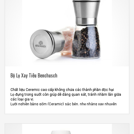
Liên hệ mua hàng:
0913.749.592
–
Mr.Long
Bộ Lọ Xay Tiêu Benchusch
Chất liệu Ceremic cao cấp không chứa các thành phần độc hại
Lọ đựng trong suốt còn giúp dễ dàng quan sát, tránh nhầm lẫn giữa
các loại gia vị.
Lưỡi nghiền bằng gốm (Ceramic) sắc bén, nhẹ nhàng xay nhuyễn
các loại hạt tiêu và một số loại gia vị khác
Bảo quản và giữ nguyên hương vị đặc trưng của gia vị.
Kích thước sản phẩm: 14.1 x 7 x 13.8 cm x 2 cái/hộp
Quy cách đóng gói: 20 hộp/thùng
Liên hệ mua hàng:
0913.749.592
–
Mr.Long