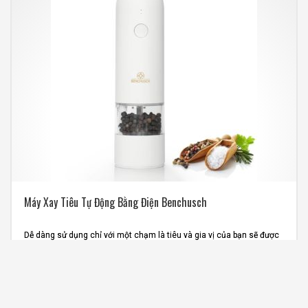
Máy Xay Tiêu Tự Động Bằng Điện Benchusch
Dễ dàng sử dụng chỉ với một chạm là tiêu và gia vị của bạn sẽ được
xay nhuyễn
Pin sạc Lithium 500 mAh tiện dụng với cổng sạc USC Type C mới
nhất
Lưỡi xay bằng gốm (Ceramic) sắc bén, nhẹ nhàng xay nhuyễn các
loại hạt tiêu, muối và các loại gia vị khô khác trong tủ bếp nhà bạn
Thân dụng cụ xay tiêu được làm bằng nhựa ABS phủ mờ giúp chống