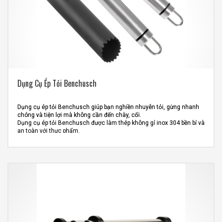
Dụng Cụ Ép Tỏi Benchusch
Dụng cụ ép tỏi Benchusch giúp bạn nghiền nhuyễn tỏi, gừng nhanh
chóng và tiện lợi mà không cần đến chày, cối.
Dụng cụ ép tỏi Benchusch được làm thép không gỉ inox 304 bền bỉ và
an toàn với thực phẩm.
Phần đầu ép lớn và cứng cáp giúp bạn dễ dàng ép, nghiền tỏi mà
không cần phải mất quá nhiều sức.
Thiết kếvới các thành phần tách biệt, giúp việc vệ sinh sau khi sử
dụng thật đơn giản.
Bộ sản phẩm đi kèm dụng cụ bóc vỏ tỏi tiện lợi
Sản phẩm cũng thích hợp sử dụng với máy rửa chén
Kích thước sản phẩm: 21 x 3.5 x 7 cm
Quy cách đóng gói: 30 hộp/thùng
Liên hệ mua hàng:
0913.749.592
–
Mr.Long